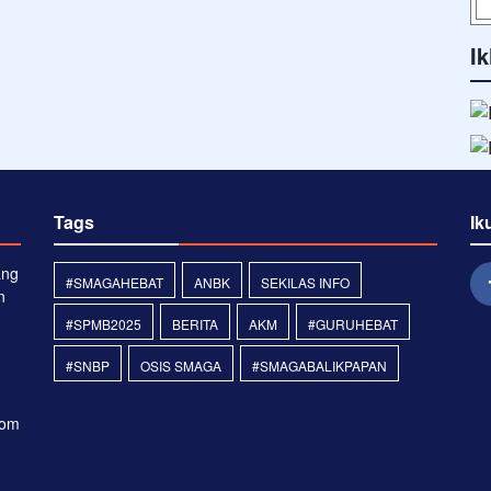
Ik
Tags
Ik
ang
#SMAGAHEBAT
ANBK
SEKILAS INFO
n
#SPMB2025
BERITA
AKM
#GURUHEBAT
#SNBP
OSIS SMAGA
#SMAGABALIKPAPAN
com