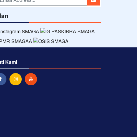
lan
uti Kami