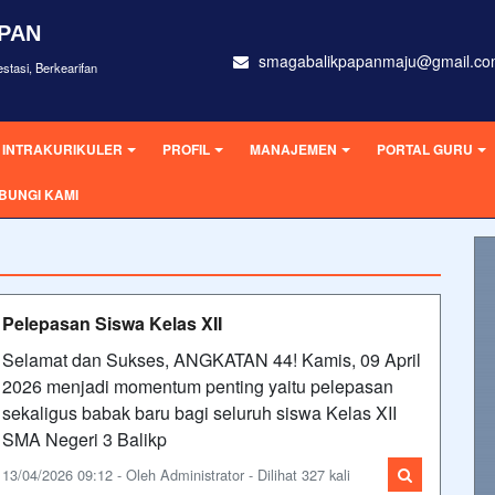
APAN
smagabalikpapanmaju@gmail.c
stasi, Berkearifan
INTRAKURIKULER
PROFIL
MANAJEMEN
PORTAL GURU
BUNGI KAMI
Pelepasan Siswa Kelas XII
Selamat dan Sukses, ANGKATAN 44! Kamis, 09 April
2026 menjadi momentum penting yaitu pelepasan
sekaligus babak baru bagi seluruh siswa Kelas XII
SMA Negeri 3 Balikp
13/04/2026 09:12 - Oleh Administrator - Dilihat 327 kali