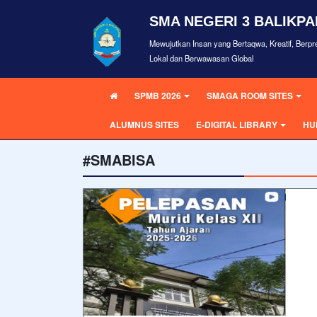
SMA NEGERI 3 BALIKP
Mewujutkan Insan yang Bertaqwa, Kreatif, Berpre
Lokal dan Berwawasan Global
SPMB 2026
SMAGA ROOM SITES
ALUMNUS SITES
E-DIGITAL LIBRARY
HU
#SMABISA