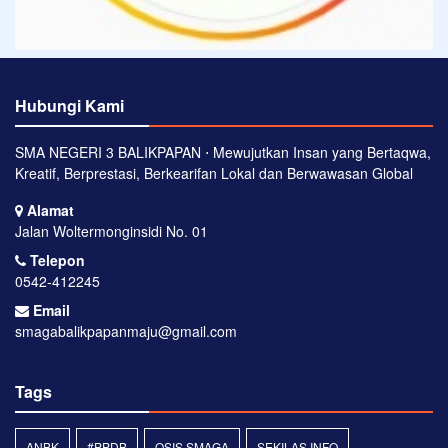
Hubungi Kami
SMA NEGERI 3 BALIKPAPAN ⋅ Mewujutkan Insan yang Bertaqwa,
Kreatif, Berprestasi, Berkearifan Lokal dan Berwawasan Global
Alamat
Jalan Woltermonginsidi No. 01
Telepon
0542-412245
Email
smagabalikpapanmaju@gmail.com
Tags
ANBK
#PPDB
OSIS SMAGA
SEKILAS INFO