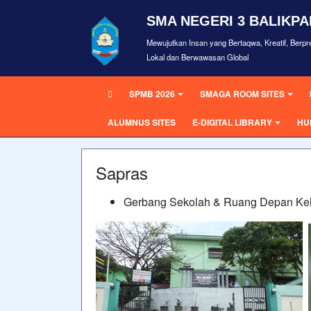
SMA NEGERI 3 BALIKP
Mewujutkan Insan yang Bertaqwa, Kreatif, Berpre
Lokal dan Berwawasan Global
SPMB 2026
SMAGA ROOM SITES
ALUMNUS SITES
E-DIGITAL LIBRARY
HU
Sapras
Gerbang Sekolah & Ruang Depan Ke