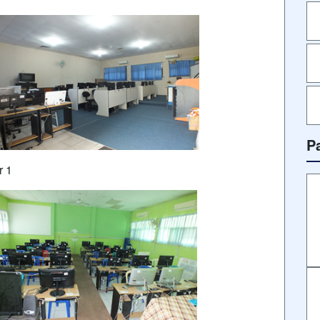
P
r 1