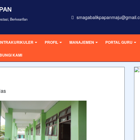
APAN
smagabalikpapanmaju@gmail.
stasi, Berkearifan
INTRAKURIKULER
PROFIL
MANAJEMEN
PORTAL GURU
BUNGI KAMI
las