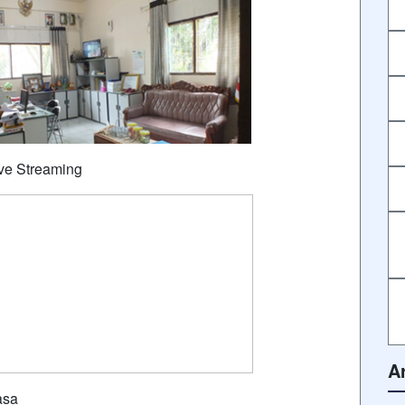
ve Streaming
A
asa