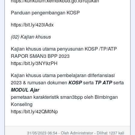
https://kurikulum.kemdikbud.go.id/rujukan
Panduan pengembangan KOSP
https://bit.ly/423iAdx
(02) Kajian khusus
Kajian khusus utama penyusunan KOSP /TP/ATP
RAPOR SMAN3 BPP 2023
https://bit.ly/3NY9zPH
Kajian khusus utama pembelajaran diiferiansiasi
2023 & rumusan dokumen
KOSP
serta
TP ATP
serta
MODUL Ajar
pemetaan karakteristik sman3bpp oleh Bimbingan
Konseling
https://bit.ly/42QM0Np
31/05/2023 06:54 - Oleh Administrator - Dilihat 1237 kali