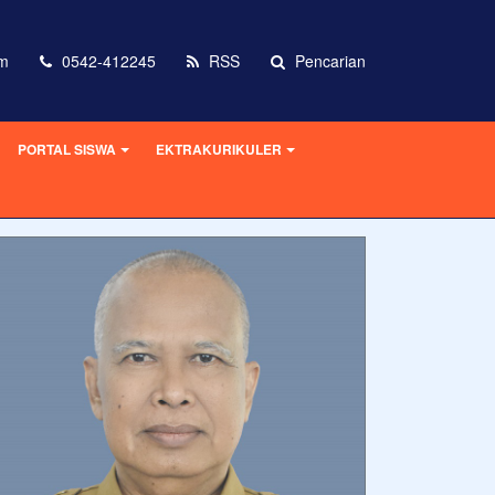
om
0542-412245
RSS
Pencarian
PORTAL SISWA
EKTRAKURIKULER