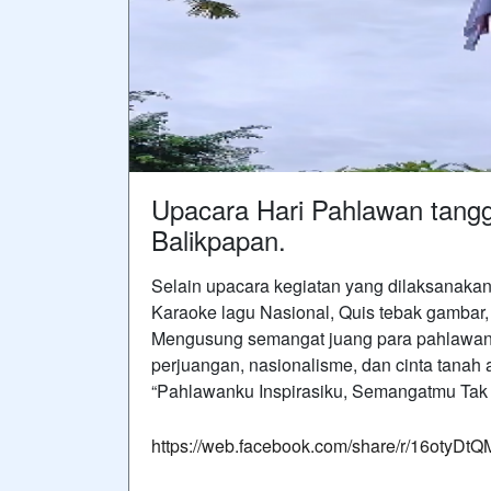
Upacara Hari Pahlawan tang
Balikpapan.
Selain upacara kegiatan yang dilaksanaka
Karaoke lagu Nasional, Quis tebak gambar, 
Mengusung semangat juang para pahlawan, k
perjuangan, nasionalisme, dan cinta tanah a
“Pahlawanku Inspirasiku, Semangatmu Ta
https://web.facebook.com/share/r/16otyDtQ