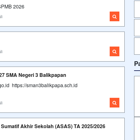
 SPMB 2026
li
li
P
27 SMA Negeri 3 Balikpapan
d https://sman3balikpapa.sch.id
li
Sumatif Akhir Sekolah (ASAS) TA 2025/2026