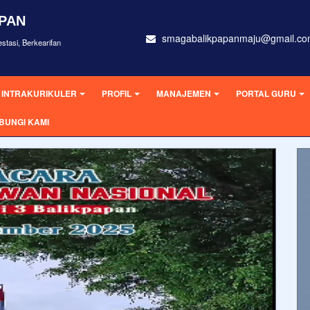
APAN
smagabalikpapanmaju@gmail.c
stasi, Berkearifan
INTRAKURIKULER
PROFIL
MANAJEMEN
PORTAL GURU
BUNGI KAMI