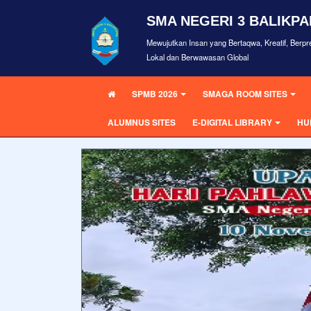
SMA NEGERI 3 BALIKP
Mewujutkan Insan yang Bertaqwa, Kreatif, Berpre
Lokal dan Berwawasan Global
SPMB 2026
SMAGA ROOM SITES
ALUMNUS SITES
E-DIGITAL LIBRARY
HU