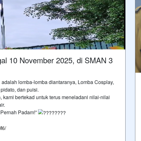
gal 10 November 2025, di SMAN 3
n adalah lomba-lomba diantaranya, Lomba Cosplay,
pidato, dan puisi.
ami bertekad untuk terus meneladani nilai-nilai
ir.
k Pernah Padam!”
M6/